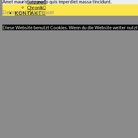
Amet mauris commodo quis imperdiet massa tincidunt.
Satzung
Chronik
Datenschutz
|
Impressum
KONTAKT
Diese Website benutzt Cookies. Wenn du die Website weiter nutzt,