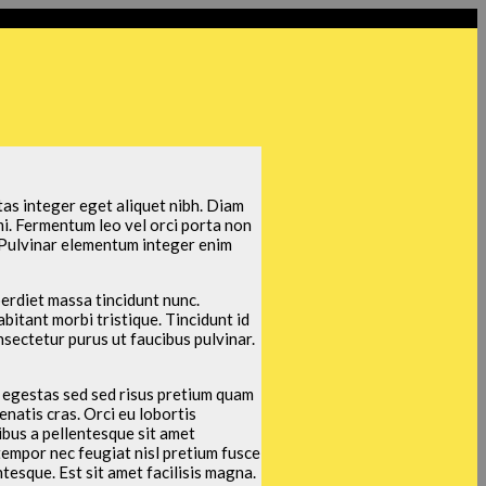
tas integer eget aliquet nibh. Diam
mi. Fermentum leo vel orci porta non
 Pulvinar elementum integer enim
erdiet massa tincidunt nunc.
bitant morbi tristique. Tincidunt id
nsectetur purus ut faucibus pulvinar.
s egestas sed sed risus pretium quam
natis cras. Orci eu lobortis
ibus a pellentesque sit amet
empor nec feugiat nisl pretium fusce
tesque. Est sit amet facilisis magna.