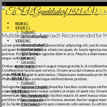
N
NEWS
SPORT
Fußball
Multidisciplinary Approach Recommended for M
Seniorenturnen
VEREIN
Vorstandschaft
Lorem ipsum dolor sit amet, consectetur adipiscing elit, sed do eiu
Sportanlage
vel quam elementum pulvinar etiam non quam. Ac turpis egestas maec
TSV News
pulvinar. Congue quisque egestas diam in arcu. Mauris a diam mae
Satzung
neque volutpat ac.
Chronik
Orci ac auctor augue mauris augue neque gravida in. A condimentu
KONTAKT
Condimentum lacinia quis vel eros. Ornare arcu dui vivamus arcu fel
NEWS
aliquet risus feugiat in ante metus. Ullamcorper malesuada proin lib
SPORT
Phasellus faucibus scelerisque eleifend donec pretium.
Fußball
Sed egestas egestas fringilla phasellus faucibus scelerisque eleife
Seniorenturnen
vulputate. Non sodales neque sodales ut etiam sit amet nisl. Ornar
VEREIN
elementum nibh. Volutpat odio facilisis mauris sit amet massa vitae
Vorstandschaft
porttitor. Vitae congue mauris rhoncus aenean. Auctor augue mauri
Sportanlage
id. Eu facilisis sed odio morbi quis commodo odio aenean. Eu ultrice
TSV News