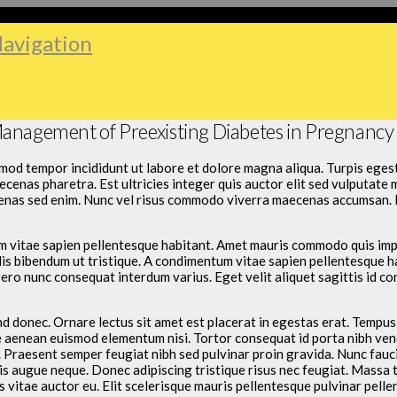
avigation
anagement of Preexisting Diabetes in Pregnancy
smod tempor incididunt ut labore et dolore magna aliqua. Turpis eges
enas pharetra. Est ultricies integer quis auctor elit sed vulputate 
cenas sed enim. Nunc vel risus commodo viverra maecenas accumsan.
m vitae sapien pellentesque habitant. Amet mauris commodo quis imp
is bibendum ut tristique. A condimentum vitae sapien pellentesque ha
ero nunc consequat interdum varius. Eget velit aliquet sagittis id co
nd donec. Ornare lectus sit amet est placerat in egestas erat. Tempu
e aenean euismod elementum nisi. Tortor consequat id porta nibh vene
. Praesent semper feugiat nibh sed pulvinar proin gravida. Nunc fauc
s augue neque. Donec adipiscing tristique risus nec feugiat. Massa t
s vitae auctor eu. Elit scelerisque mauris pellentesque pulvinar pellen